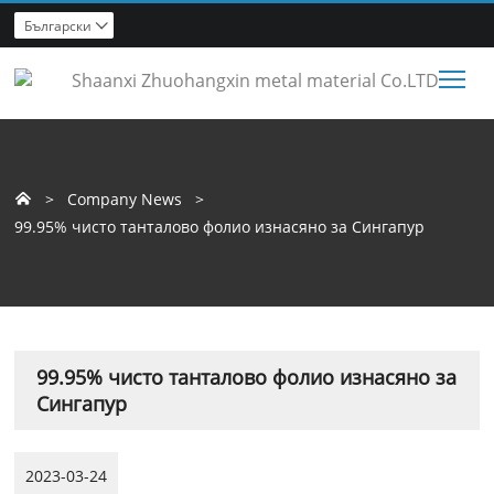
Български

Tog
>
Company News
>

99.95% чисто танталово фолио изнасяно за Сингапур
99.95% чисто танталово фолио изнасяно за
Сингапур
2023-03-24