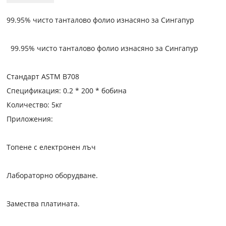
99.95% чисто танталово фолио изнасяно за Сингапур
99.95% чисто танталово фолио изнасяно за Сингапур
Стандарт ASTM B708
Спецификация: 0.2 * 200 * бобина
Количество: 5кг
Приложения:
Топене с електронен лъч
Лабораторно оборудване.
Замества платината.