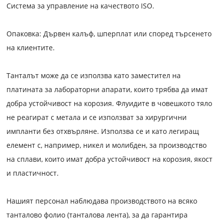
Система за управление на качеството ISO.
Опаковка: Дървен калъф, шперплат или според търсенето
на клиентите.
Танталът може да се използва като заместител на
платината за лабораторни апарати, които трябва да имат
добра устойчивост на корозия. Флуидите в човешкото тяло
не реагират с метала и се използват за хирургични
импланти без отхвърляне. Използва се и като легиращ
елемент с, например, никел и молибден, за производство
на сплави, които имат добра устойчивост на корозия, якост
и пластичност.
Нашият персонал наблюдава производството на всяко
танталово фолио (танталова лента), за да гарантира