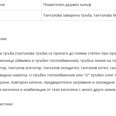
ане
Плавателен дървен калъф
Танталова заварена тръба, танталова 
ния:
а тръба (танталова тръба) се прилага до голяма степен при пр
енници (обвивка и тръбен топлообменник), тръбна линия на та
тор, танталов агитатор, танталов охладител, танталов котел, т
видна) намотка, U-тръбен топлообменник или "U" тръбен сноп 
ране, повторно кипене, предварително загряване и охлаждане н
 киселина и комбинации от тези киселини с много други химик
истики: