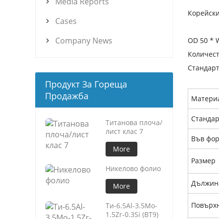
Media Reports

Корейски
Cases

Company News
OD 50 * 

Количест
Стандарт
Продукт За Гореща
Продажба
Матери
Станда
Титанова плоча/
лист клас 7
Във фо
More
Размер
Никелово фолио
Дължин
More
Повърх
Ти-6.5Al-3.5Mo-
1.5Zr-0.3Si (BT9)