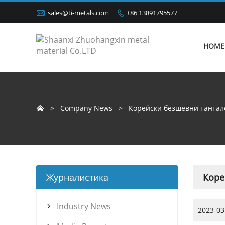

sales@ti-metals.com
+86 13891795577

HOME
>
Company News
>
Корейски безшевни тантал

Журналистика
Коре
Industry News

2023-03