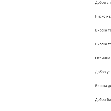
Добра сп
Ниско на
Висока т
Висока т
Отлична 
Добра ус
Висока д
Добра б