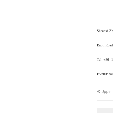
Shaanxi Zh
Baoti Road
Tel: +86- 
Имейл: sal
Upper
