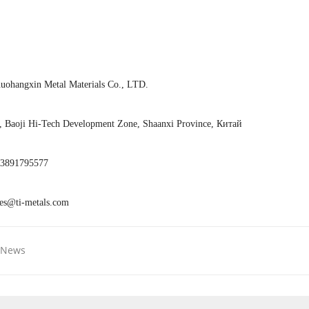
uohangxin Metal Materials Co., LTD.
, Baoji Hi-Tech Development Zone, Shaanxi Province, Китай
13891795577
es@ti-metals.com
 News