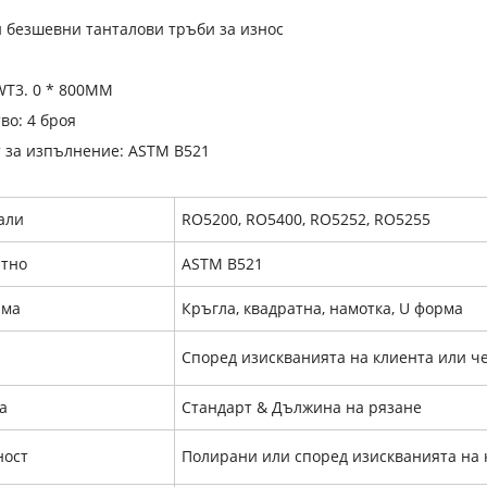
 безшевни танталови тръби за износ
WT3. 0 * 800MM
во: 4 броя
 за изпълнение: ASTM B521
али
RO5200, RO5400, RO5252, RO5255
ртно
ASTM B521
рма
Кръгла, квадратна, намотка, U форма
Според изискванията на клиента или ч
а
Стандарт & Дължина на рязане
ност
Полирани или според изискванията на 