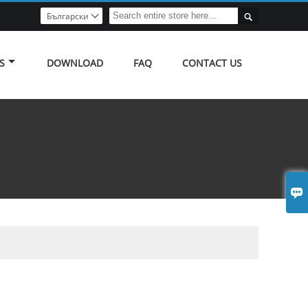

Български

S
DOWNLOAD
FAQ
CONTACT US
