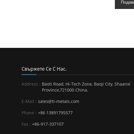
Подав
Свържете Се С Нас.
Address :
Baoti Road, Hi-Tech Zone, Baoji City, Shaanxi
Province,721000 China.
E-Mail :
sales@ti-metals.com
Phone :
+86 13891795577
Fax :
+86-917-337107