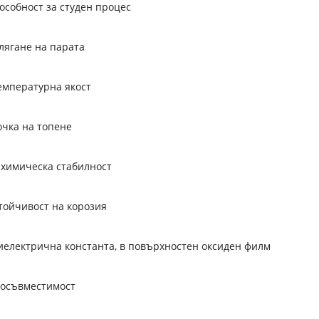
особност за студен процес
лягане на парата
емпературна якост
очка на топене
химическа стабилност
тойчивост на корозия
иелектрична константа, в повърхностен оксиден филм
иосъвместимост