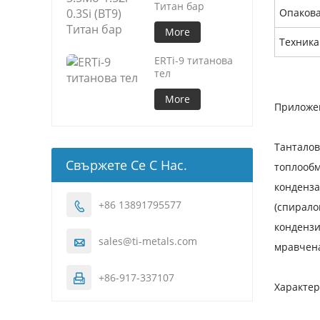
Титан бар
Опаков
More
Техника
ERTi-9 титанова
тел
More
Приложе
Танталов
Свържете Се С Нас.
топлообм
конденза
+86 13891795577

(спирало
кондензи
sales@ti-metals.com

мравчена
+86-917-337107

Характер