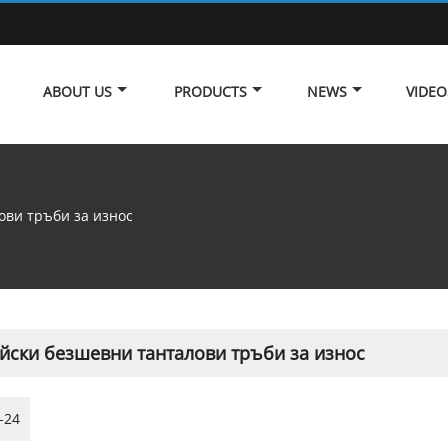
ABOUT US
PRODUCTS
NEWS
VIDEO
ови тръби за износ
йски безшевни танталови тръби за износ
-24