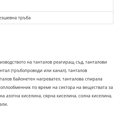
безшевна тръба
оизводството на танталов реагиращ съд, танталови
нтал (тръбопроводи или канал), танталов
анталов байонетен нагревател, танталова спирала
топлообменник по време на сектора на веществата за
а азотна киселина, сярна киселина, солна киселина,
али.