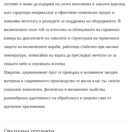
системи и може да издържи на силна киселинна и алкална корозия,
като гарантира непрекъснат и ефективен химически процес и
намалява честотата и разходите за поддръжка на оборудването; В
космическото поле той се използва за облицовката на горивната
камера на двигателите на самолети и структурата на термичната
защита на космическите кораби, работеща стабилно при високи
температури, помагайки на хората да преследват мечтите си за
синьото небе и огромната вселена.
Накратко, циркониевият прът се превърна в незаменим звезден
материал в съвременното производство от висок клас със своите
уникални химически, физически и механични свойства,
разнообразна адаптивност на обработката и широка гама от
критични приложения.
Свързани продукти