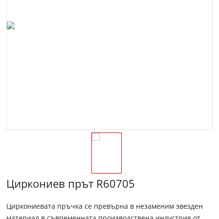
Циркониев прът R60705
Циркониевата пръчка се превърна в незаменим звезден
материал в съвременната производствена индустрия от