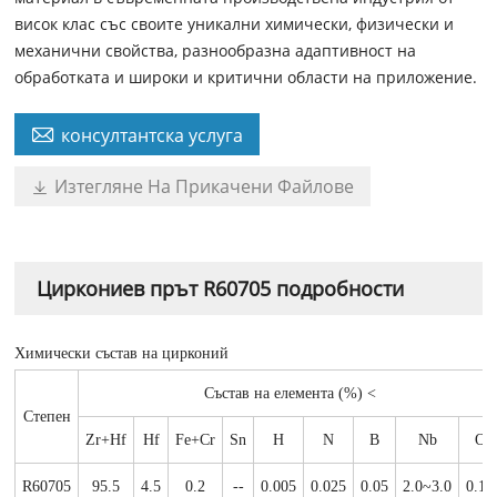
висок клас със своите уникални химически, физически и
механични свойства, разнообразна адаптивност на
обработката и широки и критични области на приложение.

консултантска услуга
Изтегляне На Прикачени Файлове

Циркониев прът R60705 подробности
Химически състав на цирконий
Състав на елемента (%) <
Степен
Zr+Hf
Hf
Fe+Cr
Sn
Н
N
В
Nb
O
R60705
95.5
4.5
0.2
--
0.005
0.025
0.05
2.0~3.0
0.18