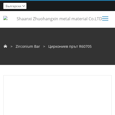
Български

Tog
>
Zirconium Bar
>
Циркониев прът R60705
