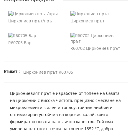
Циркониев прът/прът
Циркониев прът
R60705 Бар
R60702 Циркониев прът
Етикет :
Циркониев прът R60705
Циркониевият прът е изработен от топене на базата
на цирконий с висока чистота, прецизно смесване на
микроелементи, силен и топлоустойчив ниобий и
оптимизиран устойчив на корозия калай, които
формират основата на отлично качество. Той има
умерена плътност, точка на топене 1852 ℃, добра