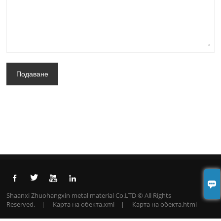
Подаване





Shaanxi Zhuohangxin metal material Co.LTD © All Rights
Reserved. |
Карта на обекта.xml
|
Карта на обекта.html