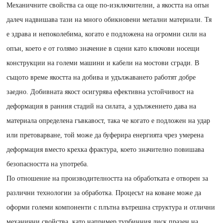
Механичните свойства са още по-изключителни, а якостта на опън
далеч надвишава тази на много обикновени метални материали. Тя
е здрава и непоколебима, когато е подложена на огромни сили на
опън, което е от голямо значение в сцени като ключови носещи
конструкции на големи машини и кабели на мостови сгради. В
същото време якостта на добива и удължаването работят добре
заедно. Добивната якост осигурява ефективна устойчивост на
деформация в ранния стадий на силата, а удължението дава на
материала определена гъвкавост, така че когато е подложен на удар
или претоварване, той може да буферира енергията чрез умерена
деформация вместо крехка фрактура, което значително повишава
безопасността на употреба.
По отношение на производителността на обработката е отворен за
различни технологии за обработка. Процесът на коване може да
оформи големи компоненти с плътна вътрешна структура и отлични
механични свойства, като например турбинния диск празен на