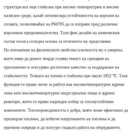
структура все още стабилна при високи температурни и високо
налягане среди; калай оптимизира устойчивостта на корозия на
сплавта, позволявайки на Р60705 да се изправи пред различни
корозивни предизвикателства. Този фин дизайн на химическия
състав полага солидна основа за отличното му представяне.
По отношение на физическите свойства плътността му е умерена,
което няма да донесе твърде голяма тежест на сценария на
приложение и осигурява достатъчно качество за поддържане на
стабилността. Точката на топене е стабилна при около 1852 ℃. Тази
функция го прави лесен за работа във високотемпературни ядрени
зони като високотемпературни индустриални пещи и ядрени
реактори, което го прави надежден избор за топлоустойчиви
компоненти. Топлопроводимостта е добра, която може ефективно да
прехвърля топлина, да избегне натрупването на топлина и да
причини повреди и да осигури гладката работа на оборудването.