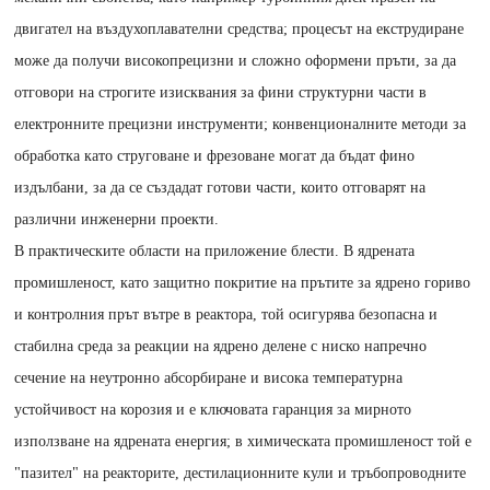
двигател на въздухоплавателни средства; процесът на екструдиране
може да получи високопрецизни и сложно оформени пръти, за да
отговори на строгите изисквания за фини структурни части в
електронните прецизни инструменти; конвенционалните методи за
обработка като струговане и фрезоване могат да бъдат фино
издълбани, за да се създадат готови части, които отговарят на
различни инженерни проекти.
В практическите области на приложение блести. В ядрената
промишленост, като защитно покритие на прътите за ядрено гориво
и контролния прът вътре в реактора, той осигурява безопасна и
стабилна среда за реакции на ядрено делене с ниско напречно
сечение на неутронно абсорбиране и висока температурна
устойчивост на корозия и е ключовата гаранция за мирното
използване на ядрената енергия; в химическата промишленост той е
"пазител" на реакторите, дестилационните кули и тръбопроводните