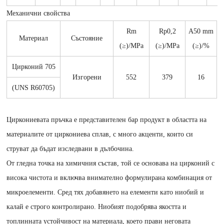
Механични свойства
Rm
Rp0,2
A50 mm
Материал
Състояние
(≥)/MPa
(≥)/MPa
(≥)/%
Цирконий 705
Изгорени
552
379
16
(UNS R60705)
Циркониевата пръчка е представителен бар продукт в областта на
материалите от циркониева сплав, с много акценти, които си
струват да бъдат изследвани в дълбочина.
От гледна точка на химичния състав, той се основава на цирконий с
висока чистота и включва внимателно формулирана комбинация от
микроелементи. Сред тях добавянето на елементи като ниобий и
калай е строго контролирано. Ниобият подобрява якостта и
топлинната устойчивост на материала, което прави неговата