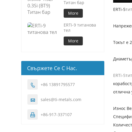
Титан бар
ERTi-5
ти
More
ERTi-9 титанова
Напрежен
тел
More
Токът е 
Диаметър:
Свържете Се С Нас.
ERTi-5
ти
корабост
+86 13891795577

отлична 
sales@ti-metals.com

Износ Ве
+86-917-337107

Специфик
Количест