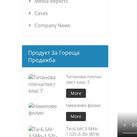
Media Reports

Cases

Company News

Продукт За Гореща
Продажба
Титанова плоча/
лист клас 7
More
Никелово фолио
More
Ти-6.5Al-3.5Mo-
1.5Zr-0.3Si (BT9)