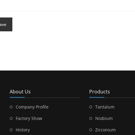
ане
About Us
Products
Company Profile
Tantalum
Factory Show
Niobium
History
Zirconium