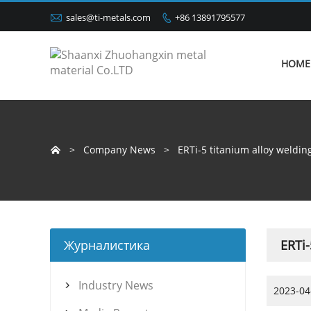

sales@ti-metals.com
+86 13891795577

HOME
>
Company News
>
ERTi-5 titanium alloy weldin

Журналистика
ERTi-
Industry News

2023-04