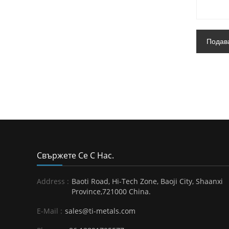
Подав
Свържете Се С Нас.
Address :
Baoti Road, Hi-Tech Zone, Baoji City, Shaanxi
Province,721000 China.
E-Mail :
sales@ti-metals.com