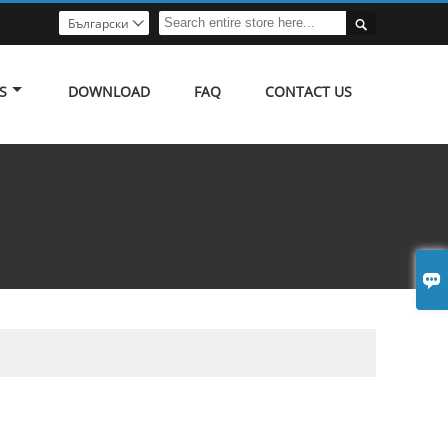

Български

S
DOWNLOAD
FAQ
CONTACT US
