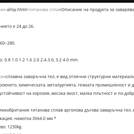
тан
-alloy.html>
титанова сплав
Описание на продукта за заварява
ието е 24 до 26.
260~280.
 0.8 1.0 1.2 1.6 2.0 2.4.3.0, 3.2 4.0 mm
тан
сплавна заваръчна тел, е вид отлични структурни материали,
роенето, химическата, металургията, тежката промишленост и 
устойчивост на корозия, висока якост, малка плътност и по-доб
ликобритания титанова сплав аргонова дъгова заваръчна тел, 
ация: намотка DIA4.0 мм *
во: 1230kg