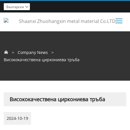
Български

Tog
>
Company News
>

Висококачествена циркониева тръба
Висококачествена циркониева тръба
2024-10-19