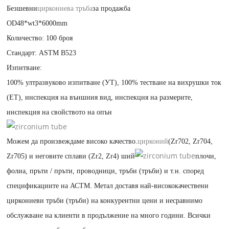
Безшевни
циркониева тръба
за продажба
OD48*wt3*6000mm
Количество: 100 броя
Стандарт: ASTM B523
Изпитване:
100% ултразвуково изпитване (УТ), 100% тестване на вихрушки ток
(ЕТ), инспекция на външния вид, инспекция на размерите,
инспекция на свойството на опън
Можем да произвеждаме високо качество.
цирконий
(Zr702, Zr704,
Zr705) и неговите сплави (Zr2, Zr4) ший
плочи,
фолиа, пръти / пръти, проводници, тръби (тръби) и т.н. според
спецификациите на АСТМ. Метал доставя най-висококачествени
циркониеви тръби (тръби) на конкурентни цени и несравнимо
обслужване на клиенти в продължение на много години. Всички