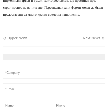
циркониеви тръби и тръби, които доставяме, ще преминат през
строг процес на изпитване. Персонализирани форми могат да бъдат
предоставени за много кратко време на изпълнение.
Upper News
Next News

