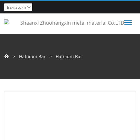
Български

Tog
>
Hafnium Bar
>
Hafnium Bar
