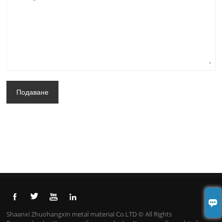
Подаване





Shaanxi Zhuohangxin metal material Co.LTD © All Rights