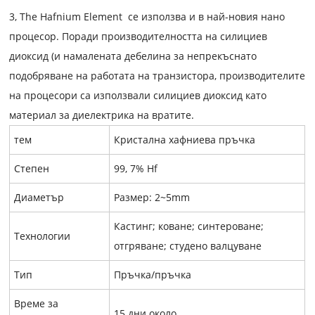
3, The Hafnium Element се използва и в най-новия нано
процесор. Поради производителността на силициев
диоксид (и намалената дебелина за непрекъснато
подобряване на работата на транзистора, производителите
на процесори са използвали силициев диоксид като
материал за диелектрика на вратите.
тем
Кристална хафниева пръчка
Степен
99, 7% Hf
Диаметър
Размер: 2~5mm
Кастинг; коване; синтероване;
Технологии
отгряване; студено валцуване
Тип
Пръчка/пръчка
Време за
15 дни около