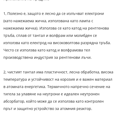
1, Полезно е, защото е лесно да се излъчват електрони
(като нажежаема жичка, използвана като лампа с
нажежаема жичка). Използва се като катод на рентгенова
тръба, сплав от тантал и волфрам или молибден се
използва като електрод на високоволтова разрядна тръба.
Често се използва като катод и волфрамова тел
производствена индустрия за рентгенови лъчи.
2, чистият тантал има пластичност, лесна обработка, висока
температура и устойчивост на корозия и е важен материал
в атомната енергетика. Термичното напречно сечение на
тигела за улавяне на неутрони е идеален неутронен
абсорбатор, който може да се използва като контролен
прът и защитно устройство за атомния реактор.