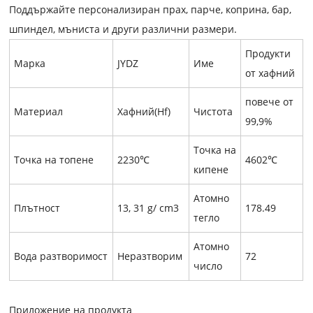
Поддържайте персонализиран прах, парче, коприна, бар,
шпиндел, мъниста и други различни размери.
Продукти
Марка
JYDZ
Име
от хафний
повече от
Материал
Хафний(Hf)
Чистота
99,9%
Точка на
Точка на топене
2230
℃
4602
℃
кипене
Атомно
Плътност
13, 31 g/ cm3
178.49
тегло
Атомно
Вода
разтворимост
Неразтворим
72
число
Приложение на продукта