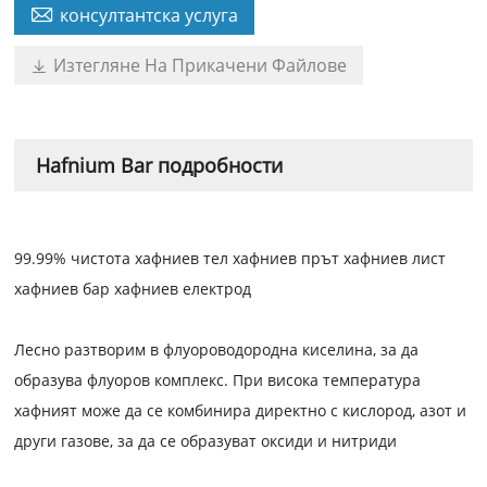

консултантска услуга
Изтегляне На Прикачени Файлове

Hafnium Bar подробности
99.99% чистота хафниев тел хафниев прът хафниев лист
хафниев бар хафниев електрод
Лесно разтворим в флуороводородна киселина, за да
образува флуоров комплекс. При висока температура
хафният може да се комбинира директно с кислород, азот и
други газове, за да се образуват оксиди и нитриди