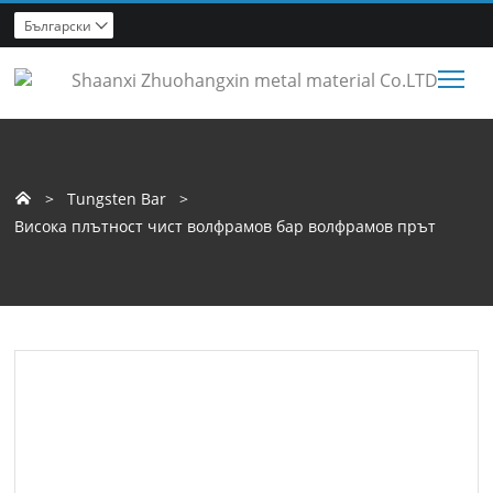
Български

Tog
>
Tungsten Bar
>

Висока плътност чист волфрамов бар волфрамов прът