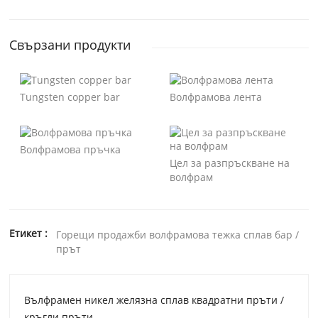
Свързани продукти
Tungsten copper bar
Волфрамова лента
Волфрамова пръчка
Цел за разпръскване на
волфрам
Етикет :
Горещи продажби волфрамова тежка сплав бар /
прът
Вълфрамен никел желязна сплав квадратни пръти /
кръгли пръти