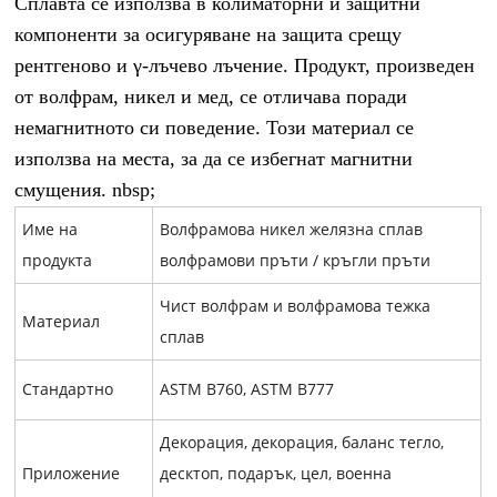
Сплавта се използва в колиматорни и защитни
компоненти за осигуряване на защита срещу
рентгеново и γ-лъчево лъчение. Продукт, произведен
от волфрам, никел и мед, се отличава поради
немагнитното си поведение. Този материал се
използва на места, за да се избегнат магнитни
смущения. nbsp;
Име на
Волфрамова никел желязна сплав
продукта
волфрамови пръти / кръгли пръти
Чист волфрам и волфрамова тежка
Материал
сплав
Стандартно
ASTM B760,
ASTM B777
Декорация, декорация, баланс тегло,
Приложение
десктоп, подарък, цел, военна