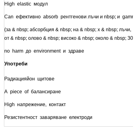
High elastic модул
Can ефективно absorb рентгенови лъчи и nbsp; и gamm
(за & nbsp; абсорбция & nbsp; на & nbsp; x & nbsp; лъчи, 
от & nbsp; олово & nbsp; високо & nbsp; около & nbsp; 30
no harm до environment и здраве
Употреби
Радиация
йон щитове
A piece of балансиране
High напрежение, контакт
Резистентност заваряване електроди