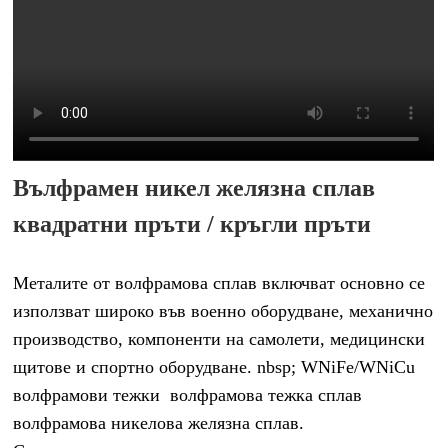
Вълфрамен никел желязна сплав
квадратни пръти / кръгли пръти
Металите от волфрамова сплав включват основно се
използват широко във военно оборудване, механично
производство, компоненти на самолети, медицински
щитове и спортно оборудване. nbsp; WNiFe/WNiCu
волфрамови тежки
волфрамова тежка сплав
волфрамова никелова желязна сплав.