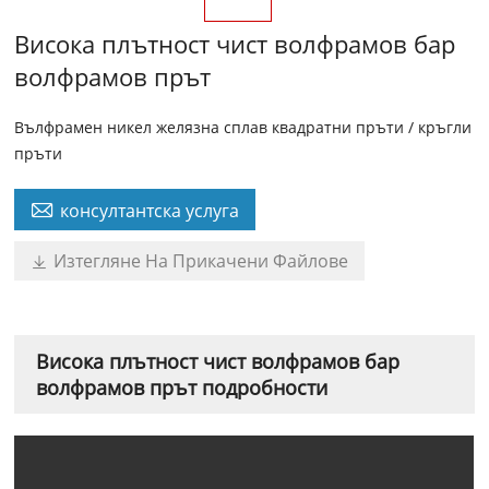
Висока плътност чист волфрамов бар
волфрамов прът
Вълфрамен никел желязна сплав квадратни пръти / кръгли
пръти

консултантска услуга
Изтегляне На Прикачени Файлове

Висока плътност чист волфрамов бар
волфрамов прът подробности